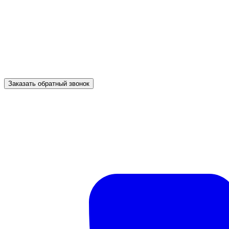
Заказать обратный звонок