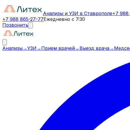
Анализы и УЗИ в Ставрополе
+7 988
+7 988 865-27-77
Ежедневно с 7:30
Позвонить
Анализы
→
УЗИ
→
Прием врачей
→
Выезд врача
→
Медсе