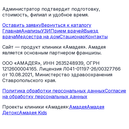
Администратор подтвердит подготовку,
стоимость, филиал и удобное время.
Оставить заявку
Вернуться к каталогу
Главная
Анализы
УЗИ
Прием врачей
Выезд
врача
Медсестра на дом
Стационар
Контакты
Сайт — продукт клиники «Амадея». Амадея
является основным партнером франшизы.
ООО «АМАДЕЯ», ИНН 2635248939, ОГРН
1212600004165. Лицензия Л041-01197-26/00327766
от 10.08.2021, Министерство здравоохранения
Ставропольского края.
Политика обработки персональных данных
Согласие
на обработку персональных данных
Проекты клиники «Амадея»:
Амадея
Амадея
Детокс
Амадея Kids