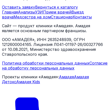
Оставить заявку
Вернуться к каталогу
Главная
Анализы
УЗИ
Прием врачей
Выезд
врача
Медсестра на дом
Стационар
Контакты
Сайт — продукт клиники «Амадея». Амадея
является основным партнером франшизы.
ООО «АМАДЕЯ», ИНН 2635248939, ОГРН
1212600004165. Лицензия Л041-01197-26/00327766
от 10.08.2021, Министерство здравоохранения
Ставропольского края.
Политика обработки персональных данных
Согласие
на обработку персональных данных
Проекты клиники «Амадея»:
Амадея
Амадея
Детокс
Амадея Kids