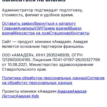
Администратор подтвердит подготовку,
стоимость, филиал и удобное время.
Оставить заявку
Вернуться к каталогу
Главная
Анализы
УЗИ
Прием врачей
Выезд
врача
Медсестра на дом
Стационар
Контакты
Сайт — продукт клиники «Амадея». Амадея
является основным партнером франшизы.
ООО «АМАДЕЯ», ИНН 2635248939, ОГРН
1212600004165. Лицензия Л041-01197-26/00327766
от 10.08.2021, Министерство здравоохранения
Ставропольского края.
Политика обработки персональных данных
Согласие
на обработку персональных данных
Проекты клиники «Амадея»:
Амадея
Амадея
Детокс
Амадея Kids