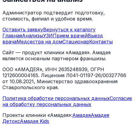
Администратор подтвердит подготовку,
стоимость, филиал и удобное время.
Оставить заявку
Вернуться к каталогу
Главная
Анализы
УЗИ
Прием врачей
Выезд
врача
Медсестра на дом
Стационар
Контакты
Сайт — продукт клиники «Амадея». Амадея
является основным партнером франшизы.
ООО «АМАДЕЯ», ИНН 2635248939, ОГРН
1212600004165. Лицензия Л041-01197-26/00327766
от 10.08.2021, Министерство здравоохранения
Ставропольского края.
Политика обработки персональных данных
Согласие
на обработку персональных данных
Проекты клиники «Амадея»:
Амадея
Амадея
Детокс
Амадея Kids