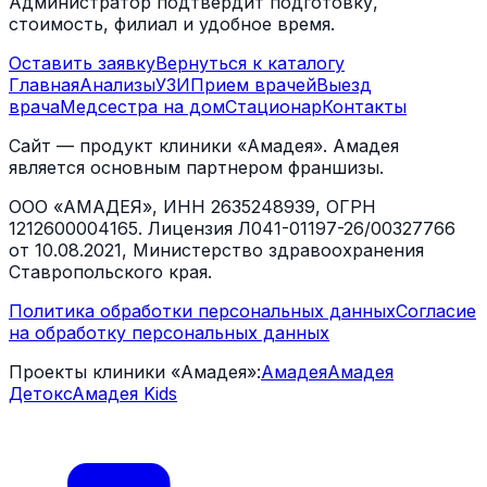
Администратор подтвердит подготовку,
стоимость, филиал и удобное время.
Оставить заявку
Вернуться к каталогу
Главная
Анализы
УЗИ
Прием врачей
Выезд
врача
Медсестра на дом
Стационар
Контакты
Сайт — продукт клиники «Амадея». Амадея
является основным партнером франшизы.
ООО «АМАДЕЯ», ИНН 2635248939, ОГРН
1212600004165. Лицензия Л041-01197-26/00327766
от 10.08.2021, Министерство здравоохранения
Ставропольского края.
Политика обработки персональных данных
Согласие
на обработку персональных данных
Проекты клиники «Амадея»:
Амадея
Амадея
Детокс
Амадея Kids