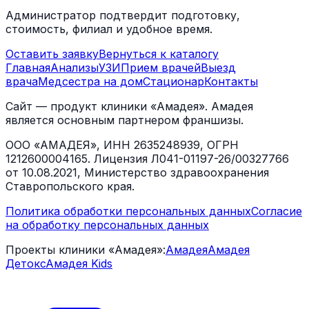
Администратор подтвердит подготовку,
стоимость, филиал и удобное время.
Оставить заявку
Вернуться к каталогу
Главная
Анализы
УЗИ
Прием врачей
Выезд
врача
Медсестра на дом
Стационар
Контакты
Сайт — продукт клиники «Амадея». Амадея
является основным партнером франшизы.
ООО «АМАДЕЯ», ИНН 2635248939, ОГРН
1212600004165. Лицензия Л041-01197-26/00327766
от 10.08.2021, Министерство здравоохранения
Ставропольского края.
Политика обработки персональных данных
Согласие
на обработку персональных данных
Проекты клиники «Амадея»:
Амадея
Амадея
Детокс
Амадея Kids