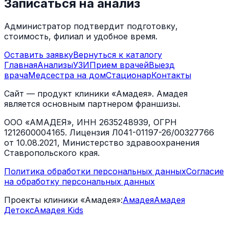
Записаться на анализ
Администратор подтвердит подготовку,
стоимость, филиал и удобное время.
Оставить заявку
Вернуться к каталогу
Главная
Анализы
УЗИ
Прием врачей
Выезд
врача
Медсестра на дом
Стационар
Контакты
Сайт — продукт клиники «Амадея». Амадея
является основным партнером франшизы.
ООО «АМАДЕЯ», ИНН 2635248939, ОГРН
1212600004165. Лицензия Л041-01197-26/00327766
от 10.08.2021, Министерство здравоохранения
Ставропольского края.
Политика обработки персональных данных
Согласие
на обработку персональных данных
Проекты клиники «Амадея»:
Амадея
Амадея
Детокс
Амадея Kids