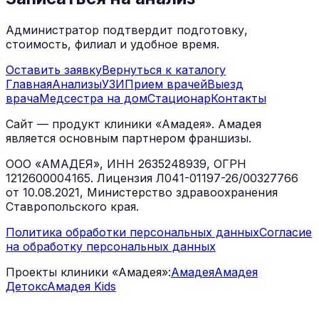
Администратор подтвердит подготовку,
стоимость, филиал и удобное время.
Оставить заявку
Вернуться к каталогу
Главная
Анализы
УЗИ
Прием врачей
Выезд
врача
Медсестра на дом
Стационар
Контакты
Сайт — продукт клиники «Амадея». Амадея
является основным партнером франшизы.
ООО «АМАДЕЯ», ИНН 2635248939, ОГРН
1212600004165. Лицензия Л041-01197-26/00327766
от 10.08.2021, Министерство здравоохранения
Ставропольского края.
Политика обработки персональных данных
Согласие
на обработку персональных данных
Проекты клиники «Амадея»:
Амадея
Амадея
Детокс
Амадея Kids