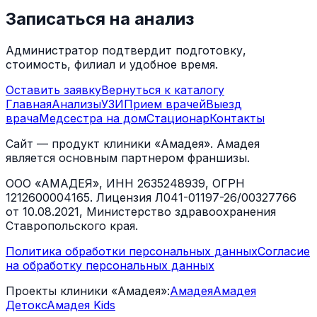
Записаться на анализ
Администратор подтвердит подготовку,
стоимость, филиал и удобное время.
Оставить заявку
Вернуться к каталогу
Главная
Анализы
УЗИ
Прием врачей
Выезд
врача
Медсестра на дом
Стационар
Контакты
Сайт — продукт клиники «Амадея». Амадея
является основным партнером франшизы.
ООО «АМАДЕЯ», ИНН 2635248939, ОГРН
1212600004165. Лицензия Л041-01197-26/00327766
от 10.08.2021, Министерство здравоохранения
Ставропольского края.
Политика обработки персональных данных
Согласие
на обработку персональных данных
Проекты клиники «Амадея»:
Амадея
Амадея
Детокс
Амадея Kids