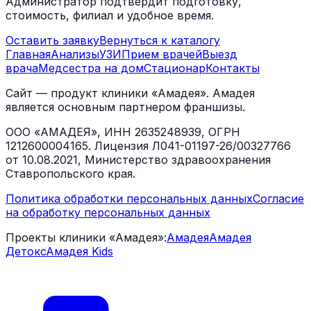
Администратор подтвердит подготовку,
стоимость, филиал и удобное время.
Оставить заявку
Вернуться к каталогу
Главная
Анализы
УЗИ
Прием врачей
Выезд
врача
Медсестра на дом
Стационар
Контакты
Сайт — продукт клиники «Амадея». Амадея
является основным партнером франшизы.
ООО «АМАДЕЯ», ИНН 2635248939, ОГРН
1212600004165. Лицензия Л041-01197-26/00327766
от 10.08.2021, Министерство здравоохранения
Ставропольского края.
Политика обработки персональных данных
Согласие
на обработку персональных данных
Проекты клиники «Амадея»:
Амадея
Амадея
Детокс
Амадея Kids