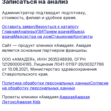
Записаться на анализ
Администратор подтвердит подготовку,
стоимость, филиал и удобное время.
Оставить заявку
Вернуться к каталогу
Главная
Анализы
УЗИ
Прием врачей
Выезд
врача
Медсестра на дом
Стационар
Контакты
Сайт — продукт клиники «Амадея». Амадея
является основным партнером франшизы.
ООО «АМАДЕЯ», ИНН 2635248939, ОГРН
1212600004165. Лицензия Л041-01197-26/00327766
от 10.08.2021, Министерство здравоохранения
Ставропольского края.
Политика обработки персональных данных
Согласие
на обработку персональных данных
Проекты клиники «Амадея»:
Амадея
Амадея
Детокс
Амадея Kids