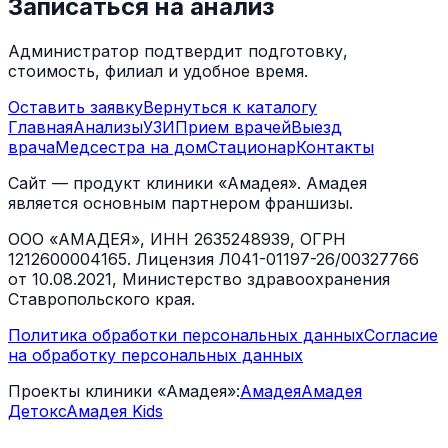
Записаться на анализ
Администратор подтвердит подготовку,
стоимость, филиал и удобное время.
Оставить заявку
Вернуться к каталогу
Главная
Анализы
УЗИ
Прием врачей
Выезд
врача
Медсестра на дом
Стационар
Контакты
Сайт — продукт клиники «Амадея». Амадея
является основным партнером франшизы.
ООО «АМАДЕЯ», ИНН 2635248939, ОГРН
1212600004165. Лицензия Л041-01197-26/00327766
от 10.08.2021, Министерство здравоохранения
Ставропольского края.
Политика обработки персональных данных
Согласие
на обработку персональных данных
Проекты клиники «Амадея»:
Амадея
Амадея
Детокс
Амадея Kids