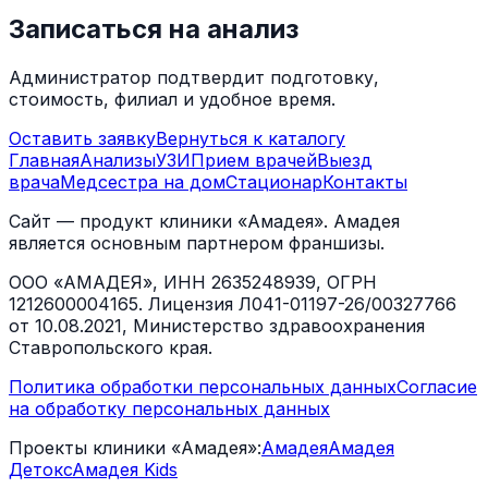
Записаться на анализ
Администратор подтвердит подготовку,
стоимость, филиал и удобное время.
Оставить заявку
Вернуться к каталогу
Главная
Анализы
УЗИ
Прием врачей
Выезд
врача
Медсестра на дом
Стационар
Контакты
Сайт — продукт клиники «Амадея». Амадея
является основным партнером франшизы.
ООО «АМАДЕЯ», ИНН 2635248939, ОГРН
1212600004165. Лицензия Л041-01197-26/00327766
от 10.08.2021, Министерство здравоохранения
Ставропольского края.
Политика обработки персональных данных
Согласие
на обработку персональных данных
Проекты клиники «Амадея»:
Амадея
Амадея
Детокс
Амадея Kids