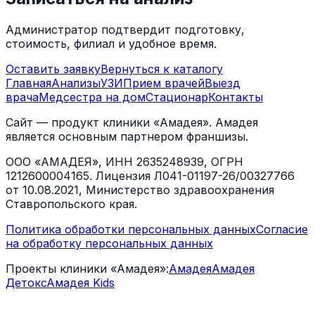
Администратор подтвердит подготовку,
стоимость, филиал и удобное время.
Оставить заявку
Вернуться к каталогу
Главная
Анализы
УЗИ
Прием врачей
Выезд
врача
Медсестра на дом
Стационар
Контакты
Сайт — продукт клиники «Амадея». Амадея
является основным партнером франшизы.
ООО «АМАДЕЯ», ИНН 2635248939, ОГРН
1212600004165. Лицензия Л041-01197-26/00327766
от 10.08.2021, Министерство здравоохранения
Ставропольского края.
Политика обработки персональных данных
Согласие
на обработку персональных данных
Проекты клиники «Амадея»:
Амадея
Амадея
Детокс
Амадея Kids