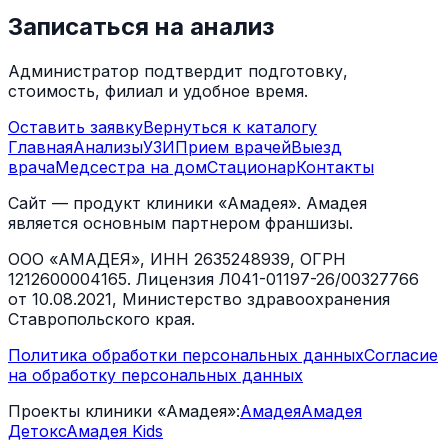
Записаться на анализ
Администратор подтвердит подготовку,
стоимость, филиал и удобное время.
Оставить заявку
Вернуться к каталогу
Главная
Анализы
УЗИ
Прием врачей
Выезд
врача
Медсестра на дом
Стационар
Контакты
Сайт — продукт клиники «Амадея». Амадея
является основным партнером франшизы.
ООО «АМАДЕЯ», ИНН 2635248939, ОГРН
1212600004165. Лицензия Л041-01197-26/00327766
от 10.08.2021, Министерство здравоохранения
Ставропольского края.
Политика обработки персональных данных
Согласие
на обработку персональных данных
Проекты клиники «Амадея»:
Амадея
Амадея
Детокс
Амадея Kids