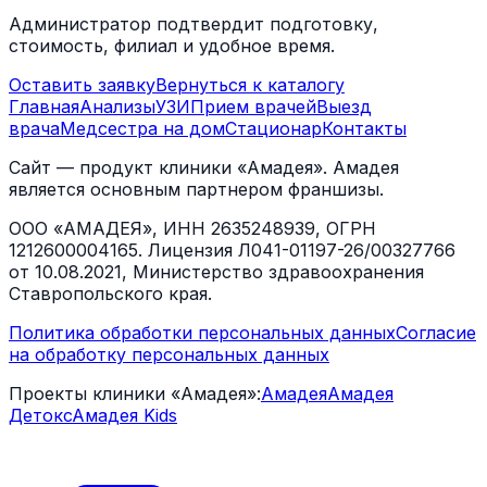
Администратор подтвердит подготовку,
стоимость, филиал и удобное время.
Оставить заявку
Вернуться к каталогу
Главная
Анализы
УЗИ
Прием врачей
Выезд
врача
Медсестра на дом
Стационар
Контакты
Сайт — продукт клиники «Амадея». Амадея
является основным партнером франшизы.
ООО «АМАДЕЯ», ИНН 2635248939, ОГРН
1212600004165. Лицензия Л041-01197-26/00327766
от 10.08.2021, Министерство здравоохранения
Ставропольского края.
Политика обработки персональных данных
Согласие
на обработку персональных данных
Проекты клиники «Амадея»:
Амадея
Амадея
Детокс
Амадея Kids