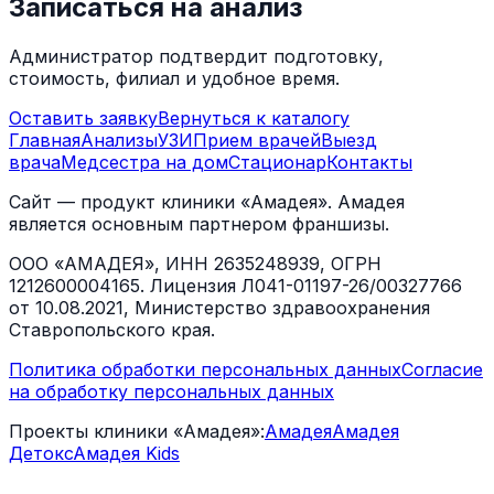
Записаться на анализ
Администратор подтвердит подготовку,
стоимость, филиал и удобное время.
Оставить заявку
Вернуться к каталогу
Главная
Анализы
УЗИ
Прием врачей
Выезд
врача
Медсестра на дом
Стационар
Контакты
Сайт — продукт клиники «Амадея». Амадея
является основным партнером франшизы.
ООО «АМАДЕЯ», ИНН 2635248939, ОГРН
1212600004165. Лицензия Л041-01197-26/00327766
от 10.08.2021, Министерство здравоохранения
Ставропольского края.
Политика обработки персональных данных
Согласие
на обработку персональных данных
Проекты клиники «Амадея»:
Амадея
Амадея
Детокс
Амадея Kids