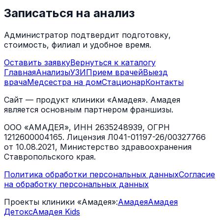
Записаться на анализ
Администратор подтвердит подготовку,
стоимость, филиал и удобное время.
Оставить заявку
Вернуться к каталогу
Главная
Анализы
УЗИ
Прием врачей
Выезд
врача
Медсестра на дом
Стационар
Контакты
Сайт — продукт клиники «Амадея». Амадея
является основным партнером франшизы.
ООО «АМАДЕЯ», ИНН 2635248939, ОГРН
1212600004165. Лицензия Л041-01197-26/00327766
от 10.08.2021, Министерство здравоохранения
Ставропольского края.
Политика обработки персональных данных
Согласие
на обработку персональных данных
Проекты клиники «Амадея»:
Амадея
Амадея
Детокс
Амадея Kids