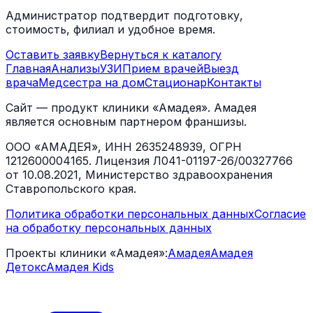
Администратор подтвердит подготовку,
стоимость, филиал и удобное время.
Оставить заявку
Вернуться к каталогу
Главная
Анализы
УЗИ
Прием врачей
Выезд
врача
Медсестра на дом
Стационар
Контакты
Сайт — продукт клиники «Амадея». Амадея
является основным партнером франшизы.
ООО «АМАДЕЯ», ИНН 2635248939, ОГРН
1212600004165. Лицензия Л041-01197-26/00327766
от 10.08.2021, Министерство здравоохранения
Ставропольского края.
Политика обработки персональных данных
Согласие
на обработку персональных данных
Проекты клиники «Амадея»:
Амадея
Амадея
Детокс
Амадея Kids