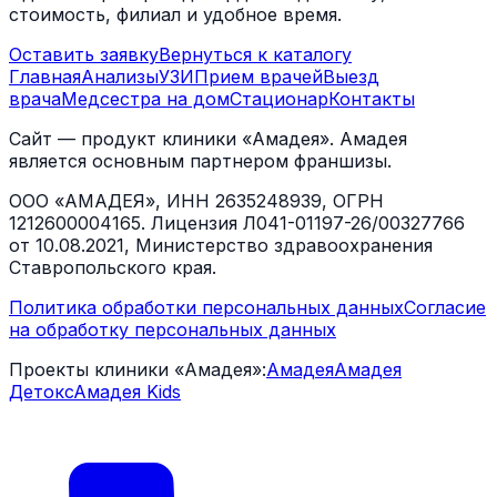
стоимость, филиал и удобное время.
Оставить заявку
Вернуться к каталогу
Главная
Анализы
УЗИ
Прием врачей
Выезд
врача
Медсестра на дом
Стационар
Контакты
Сайт — продукт клиники «Амадея». Амадея
является основным партнером франшизы.
ООО «АМАДЕЯ», ИНН 2635248939, ОГРН
1212600004165. Лицензия Л041-01197-26/00327766
от 10.08.2021, Министерство здравоохранения
Ставропольского края.
Политика обработки персональных данных
Согласие
на обработку персональных данных
Проекты клиники «Амадея»:
Амадея
Амадея
Детокс
Амадея Kids