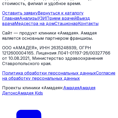
стоимость, филиал и удобное время.
Оставить заявку
Вернуться к каталогу
Главная
Анализы
УЗИ
Прием врачей
Выезд
врача
Медсестра на дом
Стационар
Контакты
Сайт — продукт клиники «Амадея». Амадея
является основным партнером франшизы.
ООО «АМАДЕЯ», ИНН 2635248939, ОГРН
1212600004165. Лицензия Л041-01197-26/00327766
от 10.08.2021, Министерство здравоохранения
Ставропольского края.
Политика обработки персональных данных
Согласие
на обработку персональных данных
Проекты клиники «Амадея»:
Амадея
Амадея
Детокс
Амадея Kids