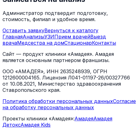
Администратор подтвердит подготовку,
стоимость, филиал и удобное время.
Оставить заявку
Вернуться к каталогу
Главная
Анализы
УЗИ
Прием врачей
Выезд
врача
Медсестра на дом
Стационар
Контакты
Сайт — продукт клиники «Амадея». Амадея
является основным партнером франшизы.
ООО «АМАДЕЯ», ИНН 2635248939, ОГРН
1212600004165. Лицензия Л041-01197-26/00327766
от 10.08.2021, Министерство здравоохранения
Ставропольского края.
Политика обработки персональных данных
Согласие
на обработку персональных данных
Проекты клиники «Амадея»:
Амадея
Амадея
Детокс
Амадея Kids