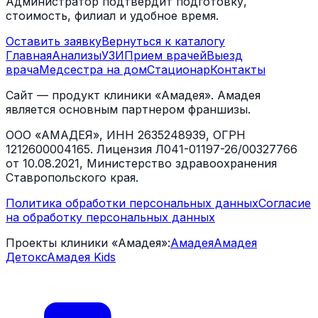
Администратор подтвердит подготовку,
стоимость, филиал и удобное время.
Оставить заявку
Вернуться к каталогу
Главная
Анализы
УЗИ
Прием врачей
Выезд
врача
Медсестра на дом
Стационар
Контакты
Сайт — продукт клиники «Амадея». Амадея
является основным партнером франшизы.
ООО «АМАДЕЯ», ИНН 2635248939, ОГРН
1212600004165. Лицензия Л041-01197-26/00327766
от 10.08.2021, Министерство здравоохранения
Ставропольского края.
Политика обработки персональных данных
Согласие
на обработку персональных данных
Проекты клиники «Амадея»:
Амадея
Амадея
Детокс
Амадея Kids