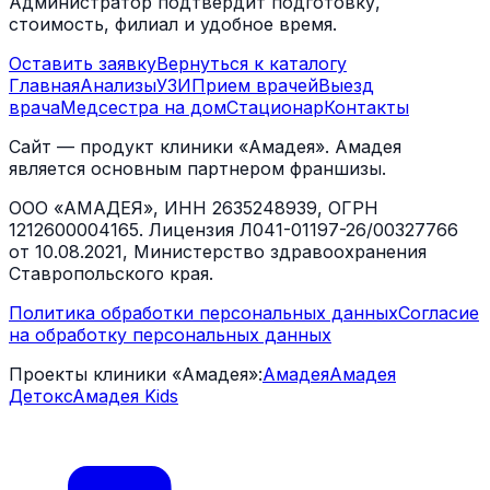
Администратор подтвердит подготовку,
стоимость, филиал и удобное время.
Оставить заявку
Вернуться к каталогу
Главная
Анализы
УЗИ
Прием врачей
Выезд
врача
Медсестра на дом
Стационар
Контакты
Сайт — продукт клиники «Амадея». Амадея
является основным партнером франшизы.
ООО «АМАДЕЯ», ИНН 2635248939, ОГРН
1212600004165. Лицензия Л041-01197-26/00327766
от 10.08.2021, Министерство здравоохранения
Ставропольского края.
Политика обработки персональных данных
Согласие
на обработку персональных данных
Проекты клиники «Амадея»:
Амадея
Амадея
Детокс
Амадея Kids