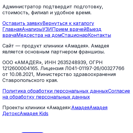
Администратор подтвердит подготовку,
стоимость, филиал и удобное время.
Оставить заявку
Вернуться к каталогу
Главная
Анализы
УЗИ
Прием врачей
Выезд
врача
Медсестра на дом
Стационар
Контакты
Сайт — продукт клиники «Амадея». Амадея
является основным партнером франшизы.
ООО «АМАДЕЯ», ИНН 2635248939, ОГРН
1212600004165. Лицензия Л041-01197-26/00327766
от 10.08.2021, Министерство здравоохранения
Ставропольского края.
Политика обработки персональных данных
Согласие
на обработку персональных данных
Проекты клиники «Амадея»:
Амадея
Амадея
Детокс
Амадея Kids