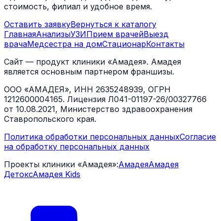
стоимость, филиал и удобное время.
Оставить заявку
Вернуться к каталогу
Главная
Анализы
УЗИ
Прием врачей
Выезд
врача
Медсестра на дом
Стационар
Контакты
Сайт — продукт клиники «Амадея». Амадея
является основным партнером франшизы.
ООО «АМАДЕЯ», ИНН 2635248939, ОГРН
1212600004165. Лицензия Л041-01197-26/00327766
от 10.08.2021, Министерство здравоохранения
Ставропольского края.
Политика обработки персональных данных
Согласие
на обработку персональных данных
Проекты клиники «Амадея»:
Амадея
Амадея
Детокс
Амадея Kids