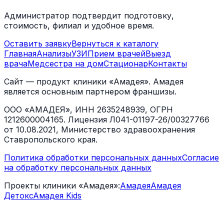
Администратор подтвердит подготовку,
стоимость, филиал и удобное время.
Оставить заявку
Вернуться к каталогу
Главная
Анализы
УЗИ
Прием врачей
Выезд
врача
Медсестра на дом
Стационар
Контакты
Сайт — продукт клиники «Амадея». Амадея
является основным партнером франшизы.
ООО «АМАДЕЯ», ИНН 2635248939, ОГРН
1212600004165. Лицензия Л041-01197-26/00327766
от 10.08.2021, Министерство здравоохранения
Ставропольского края.
Политика обработки персональных данных
Согласие
на обработку персональных данных
Проекты клиники «Амадея»:
Амадея
Амадея
Детокс
Амадея Kids