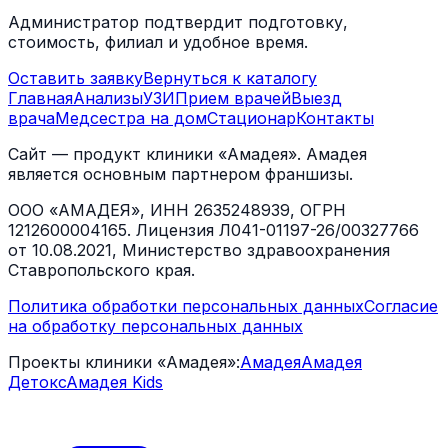
Администратор подтвердит подготовку,
стоимость, филиал и удобное время.
Оставить заявку
Вернуться к каталогу
Главная
Анализы
УЗИ
Прием врачей
Выезд
врача
Медсестра на дом
Стационар
Контакты
Сайт — продукт клиники «Амадея». Амадея
является основным партнером франшизы.
ООО «АМАДЕЯ», ИНН 2635248939, ОГРН
1212600004165. Лицензия Л041-01197-26/00327766
от 10.08.2021, Министерство здравоохранения
Ставропольского края.
Политика обработки персональных данных
Согласие
на обработку персональных данных
Проекты клиники «Амадея»:
Амадея
Амадея
Детокс
Амадея Kids