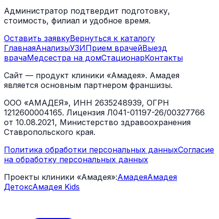
Администратор подтвердит подготовку,
стоимость, филиал и удобное время.
Оставить заявку
Вернуться к каталогу
Главная
Анализы
УЗИ
Прием врачей
Выезд
врача
Медсестра на дом
Стационар
Контакты
Сайт — продукт клиники «Амадея». Амадея
является основным партнером франшизы.
ООО «АМАДЕЯ», ИНН 2635248939, ОГРН
1212600004165. Лицензия Л041-01197-26/00327766
от 10.08.2021, Министерство здравоохранения
Ставропольского края.
Политика обработки персональных данных
Согласие
на обработку персональных данных
Проекты клиники «Амадея»:
Амадея
Амадея
Детокс
Амадея Kids