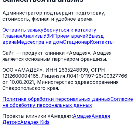
Администратор подтвердит подготовку,
стоимость, филиал и удобное время.
Оставить заявку
Вернуться к каталогу
Главная
Анализы
УЗИ
Прием врачей
Выезд
врача
Медсестра на дом
Стационар
Контакты
Сайт — продукт клиники «Амадея». Амадея
является основным партнером франшизы.
ООО «АМАДЕЯ», ИНН 2635248939, ОГРН
1212600004165. Лицензия Л041-01197-26/00327766
от 10.08.2021, Министерство здравоохранения
Ставропольского края.
Политика обработки персональных данных
Согласие
на обработку персональных данных
Проекты клиники «Амадея»:
Амадея
Амадея
Детокс
Амадея Kids