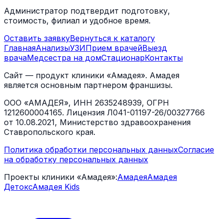
Администратор подтвердит подготовку,
стоимость, филиал и удобное время.
Оставить заявку
Вернуться к каталогу
Главная
Анализы
УЗИ
Прием врачей
Выезд
врача
Медсестра на дом
Стационар
Контакты
Сайт — продукт клиники «Амадея». Амадея
является основным партнером франшизы.
ООО «АМАДЕЯ», ИНН 2635248939, ОГРН
1212600004165. Лицензия Л041-01197-26/00327766
от 10.08.2021, Министерство здравоохранения
Ставропольского края.
Политика обработки персональных данных
Согласие
на обработку персональных данных
Проекты клиники «Амадея»:
Амадея
Амадея
Детокс
Амадея Kids