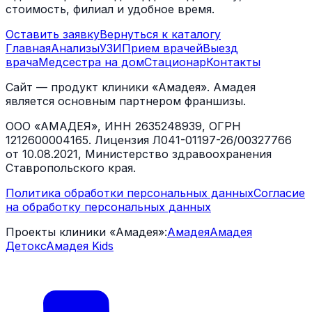
стоимость, филиал и удобное время.
Оставить заявку
Вернуться к каталогу
Главная
Анализы
УЗИ
Прием врачей
Выезд
врача
Медсестра на дом
Стационар
Контакты
Сайт — продукт клиники «Амадея». Амадея
является основным партнером франшизы.
ООО «АМАДЕЯ», ИНН 2635248939, ОГРН
1212600004165. Лицензия Л041-01197-26/00327766
от 10.08.2021, Министерство здравоохранения
Ставропольского края.
Политика обработки персональных данных
Согласие
на обработку персональных данных
Проекты клиники «Амадея»:
Амадея
Амадея
Детокс
Амадея Kids