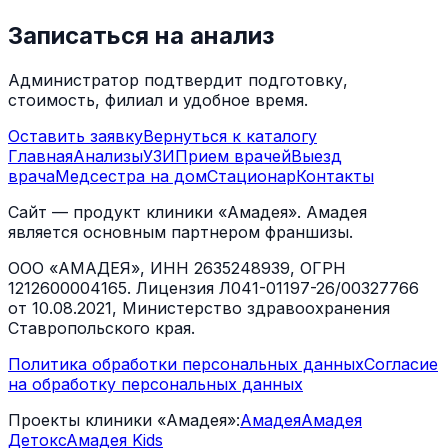
Записаться на анализ
Администратор подтвердит подготовку,
стоимость, филиал и удобное время.
Оставить заявку
Вернуться к каталогу
Главная
Анализы
УЗИ
Прием врачей
Выезд
врача
Медсестра на дом
Стационар
Контакты
Сайт — продукт клиники «Амадея». Амадея
является основным партнером франшизы.
ООО «АМАДЕЯ», ИНН 2635248939, ОГРН
1212600004165. Лицензия Л041-01197-26/00327766
от 10.08.2021, Министерство здравоохранения
Ставропольского края.
Политика обработки персональных данных
Согласие
на обработку персональных данных
Проекты клиники «Амадея»:
Амадея
Амадея
Детокс
Амадея Kids