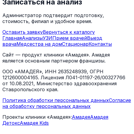
Записаться на анализ
Администратор подтвердит подготовку,
стоимость, филиал и удобное время.
Оставить заявку
Вернуться к каталогу
Главная
Анализы
УЗИ
Прием врачей
Выезд
врача
Медсестра на дом
Стационар
Контакты
Сайт — продукт клиники «Амадея». Амадея
является основным партнером франшизы.
ООО «АМАДЕЯ», ИНН 2635248939, ОГРН
1212600004165. Лицензия Л041-01197-26/00327766
от 10.08.2021, Министерство здравоохранения
Ставропольского края.
Политика обработки персональных данных
Согласие
на обработку персональных данных
Проекты клиники «Амадея»:
Амадея
Амадея
Детокс
Амадея Kids