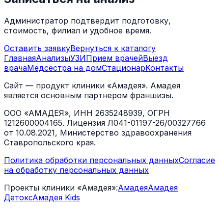
Администратор подтвердит подготовку,
стоимость, филиал и удобное время.
Оставить заявку
Вернуться к каталогу
Главная
Анализы
УЗИ
Прием врачей
Выезд
врача
Медсестра на дом
Стационар
Контакты
Сайт — продукт клиники «Амадея». Амадея
является основным партнером франшизы.
ООО «АМАДЕЯ», ИНН 2635248939, ОГРН
1212600004165. Лицензия Л041-01197-26/00327766
от 10.08.2021, Министерство здравоохранения
Ставропольского края.
Политика обработки персональных данных
Согласие
на обработку персональных данных
Проекты клиники «Амадея»:
Амадея
Амадея
Детокс
Амадея Kids