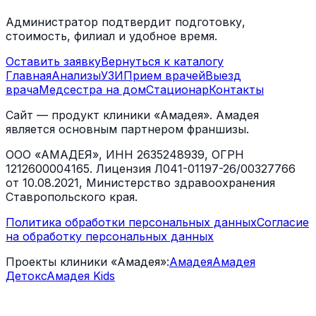
Администратор подтвердит подготовку,
стоимость, филиал и удобное время.
Оставить заявку
Вернуться к каталогу
Главная
Анализы
УЗИ
Прием врачей
Выезд
врача
Медсестра на дом
Стационар
Контакты
Сайт — продукт клиники «Амадея». Амадея
является основным партнером франшизы.
ООО «АМАДЕЯ», ИНН 2635248939, ОГРН
1212600004165. Лицензия Л041-01197-26/00327766
от 10.08.2021, Министерство здравоохранения
Ставропольского края.
Политика обработки персональных данных
Согласие
на обработку персональных данных
Проекты клиники «Амадея»:
Амадея
Амадея
Детокс
Амадея Kids