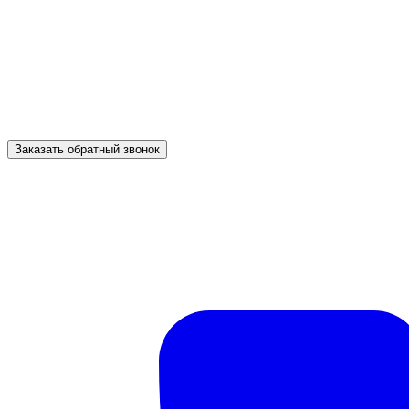
Заказать обратный звонок