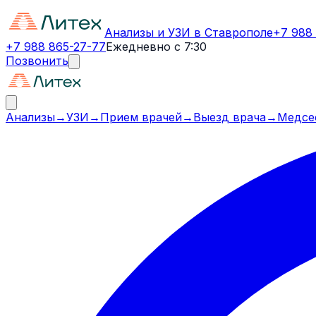
Анализы и УЗИ в Ставрополе
+7 988
+7 988 865-27-77
Ежедневно с 7:30
Позвонить
Анализы
→
УЗИ
→
Прием врачей
→
Выезд врача
→
Медсе