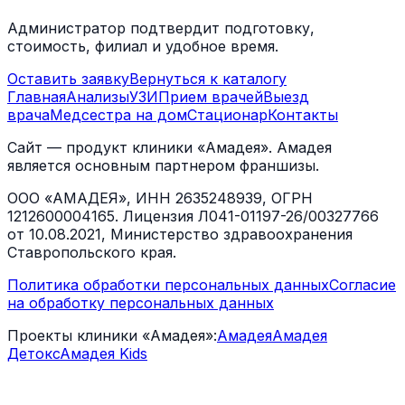
Администратор подтвердит подготовку,
стоимость, филиал и удобное время.
Оставить заявку
Вернуться к каталогу
Главная
Анализы
УЗИ
Прием врачей
Выезд
врача
Медсестра на дом
Стационар
Контакты
Сайт — продукт клиники «Амадея». Амадея
является основным партнером франшизы.
ООО «АМАДЕЯ», ИНН 2635248939, ОГРН
1212600004165. Лицензия Л041-01197-26/00327766
от 10.08.2021, Министерство здравоохранения
Ставропольского края.
Политика обработки персональных данных
Согласие
на обработку персональных данных
Проекты клиники «Амадея»:
Амадея
Амадея
Детокс
Амадея Kids