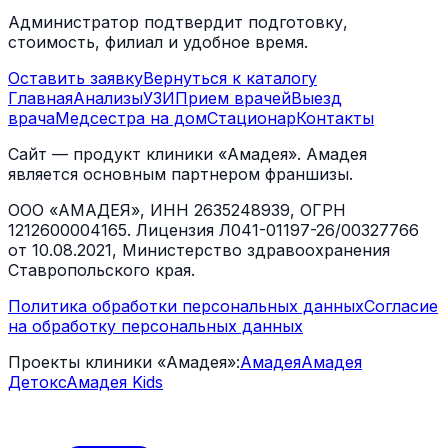
Администратор подтвердит подготовку,
стоимость, филиал и удобное время.
Оставить заявку
Вернуться к каталогу
Главная
Анализы
УЗИ
Прием врачей
Выезд
врача
Медсестра на дом
Стационар
Контакты
Сайт — продукт клиники «Амадея». Амадея
является основным партнером франшизы.
ООО «АМАДЕЯ», ИНН 2635248939, ОГРН
1212600004165. Лицензия Л041-01197-26/00327766
от 10.08.2021, Министерство здравоохранения
Ставропольского края.
Политика обработки персональных данных
Согласие
на обработку персональных данных
Проекты клиники «Амадея»:
Амадея
Амадея
Детокс
Амадея Kids