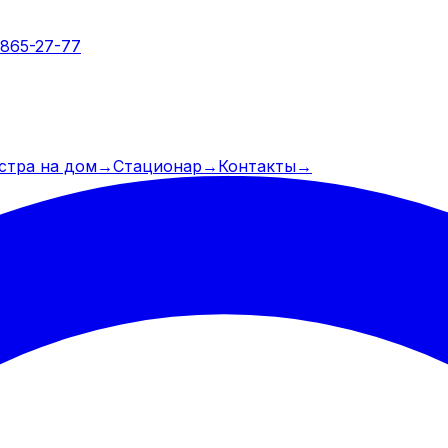
 865-27-77
стра на дом
→
Стационар
→
Контакты
→