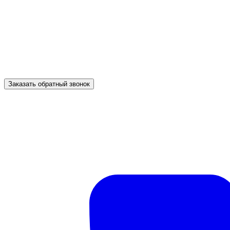
Заказать обратный звонок