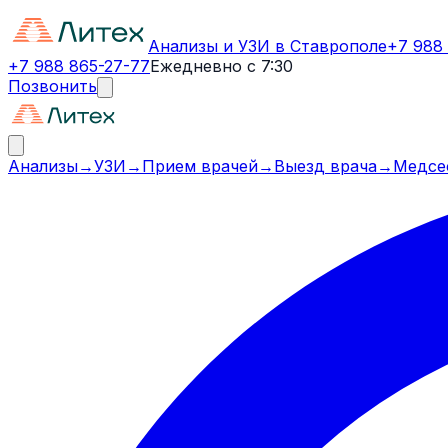
Анализы и УЗИ в Ставрополе
+7 988
+7 988 865-27-77
Ежедневно с 7:30
Позвонить
Анализы
→
УЗИ
→
Прием врачей
→
Выезд врача
→
Медсе