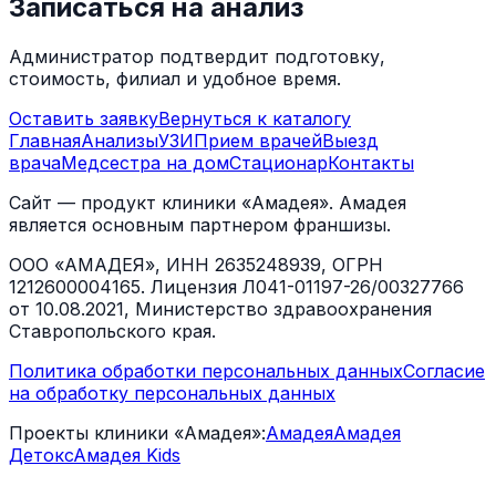
Записаться на анализ
Администратор подтвердит подготовку,
стоимость, филиал и удобное время.
Оставить заявку
Вернуться к каталогу
Главная
Анализы
УЗИ
Прием врачей
Выезд
врача
Медсестра на дом
Стационар
Контакты
Сайт — продукт клиники «Амадея». Амадея
является основным партнером франшизы.
ООО «АМАДЕЯ», ИНН 2635248939, ОГРН
1212600004165. Лицензия Л041-01197-26/00327766
от 10.08.2021, Министерство здравоохранения
Ставропольского края.
Политика обработки персональных данных
Согласие
на обработку персональных данных
Проекты клиники «Амадея»:
Амадея
Амадея
Детокс
Амадея Kids