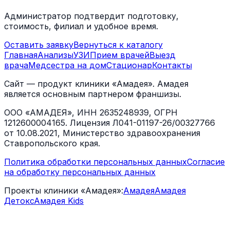
Администратор подтвердит подготовку,
стоимость, филиал и удобное время.
Оставить заявку
Вернуться к каталогу
Главная
Анализы
УЗИ
Прием врачей
Выезд
врача
Медсестра на дом
Стационар
Контакты
Сайт — продукт клиники «Амадея». Амадея
является основным партнером франшизы.
ООО «АМАДЕЯ», ИНН 2635248939, ОГРН
1212600004165. Лицензия Л041-01197-26/00327766
от 10.08.2021, Министерство здравоохранения
Ставропольского края.
Политика обработки персональных данных
Согласие
на обработку персональных данных
Проекты клиники «Амадея»:
Амадея
Амадея
Детокс
Амадея Kids