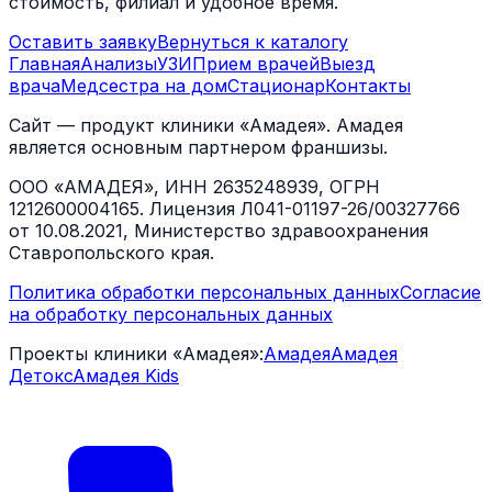
стоимость, филиал и удобное время.
Оставить заявку
Вернуться к каталогу
Главная
Анализы
УЗИ
Прием врачей
Выезд
врача
Медсестра на дом
Стационар
Контакты
Сайт — продукт клиники «Амадея». Амадея
является основным партнером франшизы.
ООО «АМАДЕЯ», ИНН 2635248939, ОГРН
1212600004165. Лицензия Л041-01197-26/00327766
от 10.08.2021, Министерство здравоохранения
Ставропольского края.
Политика обработки персональных данных
Согласие
на обработку персональных данных
Проекты клиники «Амадея»:
Амадея
Амадея
Детокс
Амадея Kids