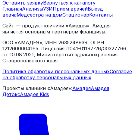
Оставить заявку
Вернуться к каталогу
Главная
Анализы
УЗИ
Прием врачей
Выезд
врача
Медсестра на дом
Стационар
Контакты
Сайт — продукт клиники «Амадея». Амадея
является основным партнером франшизы.
ООО «АМАДЕЯ», ИНН 2635248939, ОГРН
1212600004165. Лицензия Л041-01197-26/00327766
от 10.08.2021, Министерство здравоохранения
Ставропольского края.
Политика обработки персональных данных
Согласие
на обработку персональных данных
Проекты клиники «Амадея»:
Амадея
Амадея
Детокс
Амадея Kids