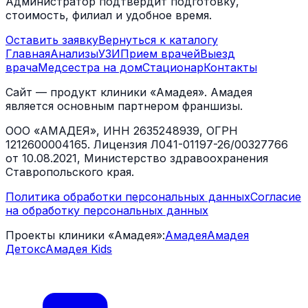
Администратор подтвердит подготовку,
стоимость, филиал и удобное время.
Оставить заявку
Вернуться к каталогу
Главная
Анализы
УЗИ
Прием врачей
Выезд
врача
Медсестра на дом
Стационар
Контакты
Сайт — продукт клиники «Амадея». Амадея
является основным партнером франшизы.
ООО «АМАДЕЯ», ИНН 2635248939, ОГРН
1212600004165. Лицензия Л041-01197-26/00327766
от 10.08.2021, Министерство здравоохранения
Ставропольского края.
Политика обработки персональных данных
Согласие
на обработку персональных данных
Проекты клиники «Амадея»:
Амадея
Амадея
Детокс
Амадея Kids