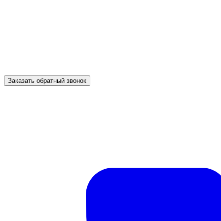
Заказать обратный звонок