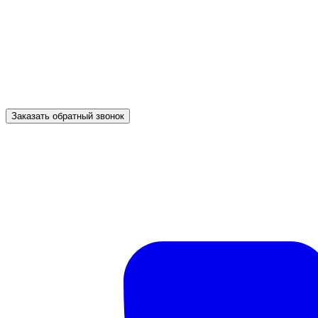
Заказать обратный звонок