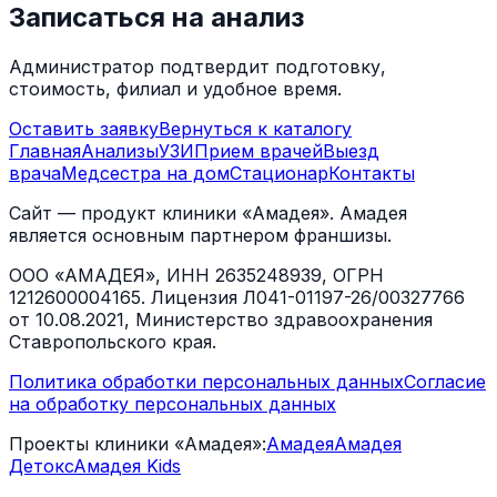
Записаться на анализ
Администратор подтвердит подготовку,
стоимость, филиал и удобное время.
Оставить заявку
Вернуться к каталогу
Главная
Анализы
УЗИ
Прием врачей
Выезд
врача
Медсестра на дом
Стационар
Контакты
Сайт — продукт клиники «Амадея». Амадея
является основным партнером франшизы.
ООО «АМАДЕЯ», ИНН 2635248939, ОГРН
1212600004165. Лицензия Л041-01197-26/00327766
от 10.08.2021, Министерство здравоохранения
Ставропольского края.
Политика обработки персональных данных
Согласие
на обработку персональных данных
Проекты клиники «Амадея»:
Амадея
Амадея
Детокс
Амадея Kids